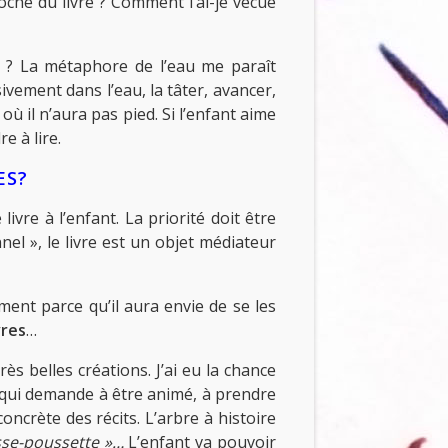
oche du livre ? Comment l’ai-je vécue
es ? La métaphore de l’eau me paraît
ivement dans l’eau, la tâter, avancer,
ù il n’aura pas pied. Si l’enfant aime
e à lire.
ES?
vre à l’enfant. La priorité doit être
nel », le livre est un objet médiateur
ment parce qu’il aura envie de se les
vres
…
s belles créations. J’ai eu la chance
t qui demande à être animé, à prendre
concrète des récits. L’arbre à histoire
se-poussette »…
L’enfant va pouvoir