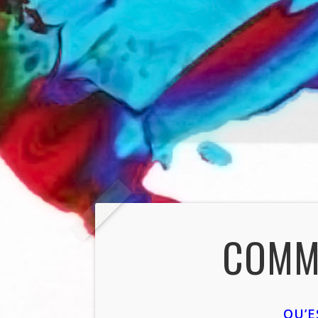
COMME
QU’E