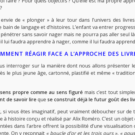
oi faire ? Pour quels objectifs ? Qu’elle est ma propre appr
?
envie de « plonger » à leur tour dans l’univers des livr
de bain de langage et d’histoires. L’enfant va entrer progress
 pénétrer sans savoir nager mais ne pourra pas aller seul là o
 il lui faudra apprendre à nager, comme il lui faudra apprendr
MMENT RÉAGIR FACE A L’APPROCHE DES LIVR
s interroger sur la manière dont nous allons présenter le li
s le plus jeune âge, cartonné, plastifié et même « tradition
au sens propre comme au sens figuré
mais c’est tout simple
nt de savoir lire
que
se construit déjà le futur goût des li
 si vous êtes imaginatif, peut vraiment déboucher sur de trè
e à histoire conçu et réalisé par Alix Roméro. C’est un obje
tées dans l’arbre offrent la possibilité d’une visualisation 
ente. On y reconnait
« boucle d’or et les trois ours »,
« pous