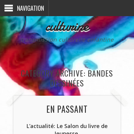
NAVIGATION
culturine
transmission culturelle enfantine
CATEGORY ARCHIVE: BANDES
DESSINÉES
EN PASSANT
L’actualité: Le Salon du livre de
Jeunesse
.